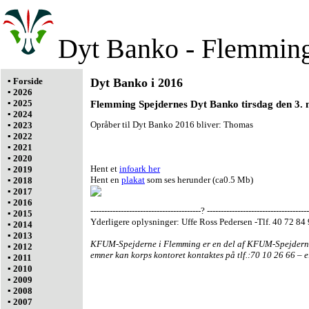
Dyt Banko - Flemming
▪ Forside
Dyt Banko i 2016
▪ 2026
▪ 2025
Flemming Spejdernes Dyt Banko tirsdag den 3. 
▪ 2024
Opråber til Dyt Banko 2016 bliver: Thomas
▪ 2023
▪ 2022
▪ 2021
▪ 2020
Hent et
infoark her
▪ 2019
Hent en
plakat
som ses herunder (ca0.5 Mb)
▪ 2018
▪ 2017
▪ 2016
----------------------------------------? -------------------------------------
▪ 2015
Yderligere oplysninger: Uffe Ross Pedersen -Tlf. 40 72 8
▪ 2014
▪ 2013
KFUM-Spejderne i Flemming er en del af KFUM-Spejderne 
▪ 2012
emner kan korps kontoret kontaktes på tlf.:70 10 26 66 – el
▪ 2011
▪ 2010
▪ 2009
▪ 2008
▪ 2007