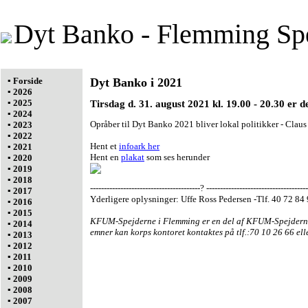
Dyt Banko - Flemming Sp
▪ Forside
Dyt Banko i 2021
▪ 2026
▪ 2025
Tirsdag d. 31. august 2021 kl. 19.00 - 20.30 er 
▪ 2024
Opråber til Dyt Banko 2021 bliver lokal politikker - Claus
▪ 2023
▪ 2022
Hent et
infoark her
▪ 2021
Hent en
plakat
som ses herunder
▪ 2020
▪ 2019
▪ 2018
----------------------------------------? -------------------------------------
▪ 2017
Yderligere oplysninger: Uffe Ross Pedersen -Tlf. 40 72 8
▪ 2016
▪ 2015
KFUM-Spejderne i Flemming er en del af KFUM-Spejderne 
▪ 2014
emner kan korps kontoret kontaktes på tlf.:70 10 26 66 elle
▪ 2013
▪ 2012
▪ 2011
▪ 2010
▪ 2009
▪ 2008
▪ 2007